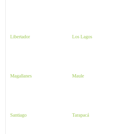
Libertador
Los Lagos
Lo
Magallanes
Maule
Pa
Santiago
Tarapacá
Va